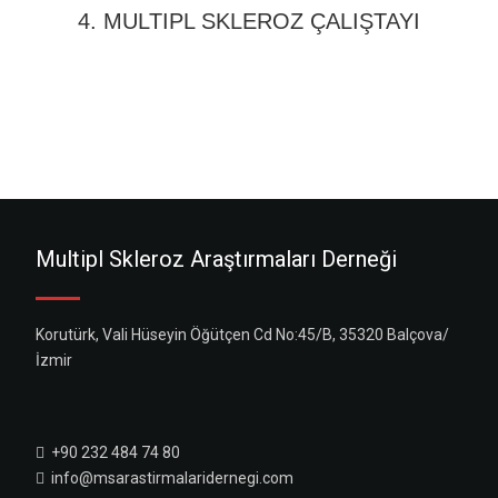
4. MULTIPL SKLEROZ ÇALIŞTAYI
Multipl Skleroz Araştırmaları Derneği
Korutürk, Vali Hüseyin Öğütçen Cd No:45/B, 35320 Balçova/
İzmir
+90 232 484 74 80
info@msarastirmalaridernegi.com